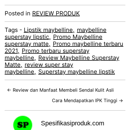
Posted in
REVIEW PRODUK
Tags -
Lipstik maybelline
maybelline
superstay lipstic
Promo Maybelline
superstay matte
Promo maybelline terbaru
2021
Promo terbaru superstay
maybelline
Review Maybelline Superstay
Matte
review super stay
maybelline
Superstay maybelline lipstik
← Review dan Manfaat Membeli Sendal Kulit Asli
Cara Mendapatkan IPK Tinggi →
Spesifikasiproduk.com