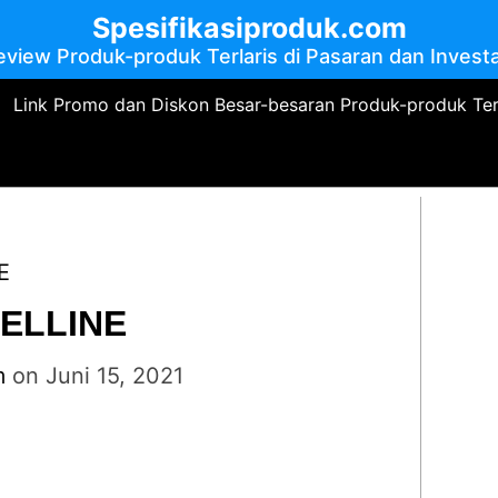
Spesifikasiproduk.com
eview Produk-produk Terlaris di Pasaran dan Investa
Link Promo dan Diskon Besar-besaran Produk-produk Te
E
ELLINE
m
on
Juni 15, 2021