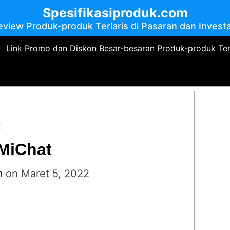
Spesifikasiproduk.com
eview Produk-produk Terlaris di Pasaran dan Investa
Link Promo dan Diskon Besar-besaran Produk-produk Te
t
 MiChat
m
on
Maret 5, 2022