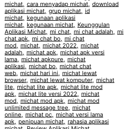
michat
cara menyadap michat
download
aplikasi michat
grup michat
id
michat
kegunaan aplikasi
michat
kegunaan michat
Keunggulan
Aplikasi Michat
mi chat
mi chat adalah
mi
chat apk
mi chat bo
mi chat
mod
michat
michat 2022
michat
adalah
michat apk
michat apk versi
lama
michat apkpure
michat
aplikasi
michat bo
michat chat
web
michat hari ini
michat lewat
browser
michat lewat komputer
michat
lite
michat lite apk
michat lite mod
apk
michat lite versi 2022
michat
mod
michat mod apk
michat mod
unlimited message tree
michat
online
michat pc
michat versi lama
apk
penipuan michat
rahasia aplikasi
michat
Review Aplikasi Michat