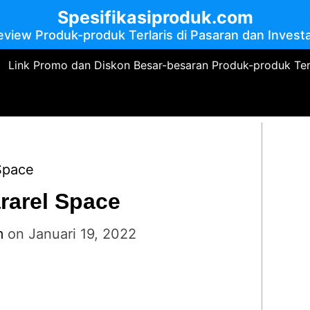
Spesifikasiproduk.com
eview Produk-produk Terlaris di Pasaran dan Investa
Link Promo dan Diskon Besar-besaran Produk-produk Te
Space
rarel Space
m
on
Januari 19, 2022