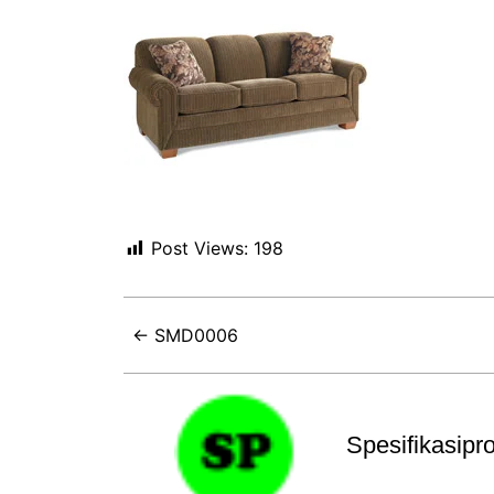
Post Views:
198
← SMD0006
Spesifikasip