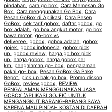
pindahan
cara go box
Cara Memesan Go
Box
Cara menggunakan Go Box
Cara
Pesan GoBox di Aplikasi
Cara Pesen
GoBox
cek tarif gobox
daftar gobox
go
box adalah
go box angkut motor
go box
bawa motor
go-box vs
deliveree
gobox
gobox adalah
gobox
gojek
gobox indonesia
gobox pick
up
gobox review
harga go box pick
up
harga gobox
harga gobox per
km
pengalaman go- box
pengalaman
pakai go- box
Pesan GoBox Ga Pake
Repot
pick up bak go box
Promo diskon
GoBox
review gobox
REVIEW
PENGALAMAN MENGGUNAKAN JASA
GOBOX (APLIKASI GOJEK) UNTUK
MENGANGKUT BARANG-BARANG SAYA
KARENA MAU PINDAH KOSTAN DI DAERAH