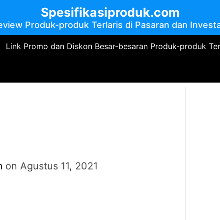
Spesifikasiproduk.com
eview Produk-produk Terlaris di Pasaran dan Investa
Link Promo dan Diskon Besar-besaran Produk-produk Te
m
on
Agustus 11, 2021