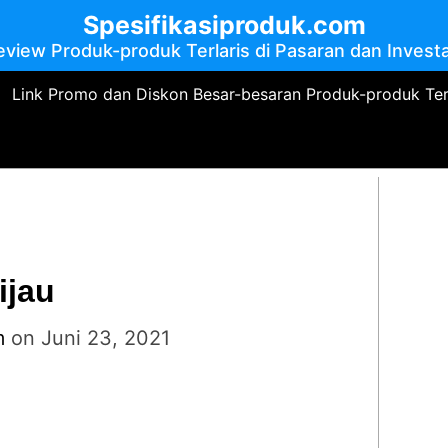
Spesifikasiproduk.com
eview Produk-produk Terlaris di Pasaran dan Investa
Link Promo dan Diskon Besar-besaran Produk-produk Te
ijau
m
on
Juni 23, 2021