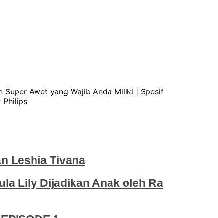
 Super Awet yang Wajib Anda Miliki | Spesif
 Philips
 Leshia Tivana
ula Lily Dijadikan Anak oleh Ra