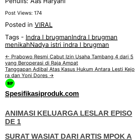
Penulis: Aas Haryani
Post Views:
174
Posted in
VIRAL
Tags -
Indra l brugman
Indra l brugman
menikah
Nadya istri indra l brugman
← Prabowo Resmi Cabut Izin Usaha Tambang 4 dari 5
yang Beroperasi di Raja Ampat
Tanggapan Adibal Atas Kasus Hukum Antara Lesti Kejo
ra dan Yoni Dores →
Spesifikasiproduk.com
ANIMASI KELUARGA LESLAR EPISO
DE 1
SURAT WASIAT DARI ARTIS MPOK A