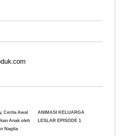
roduk.com
y, Cerita Awal
ANIMASI KELUARGA
dikan Anak oleh
LESLAR EPISODE 1
n Nagita