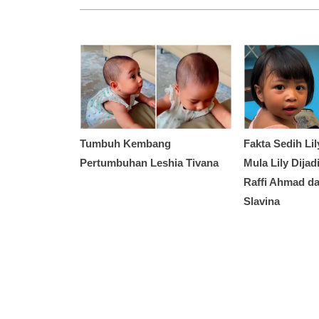
Tumbuh Kembang
Fakta Sedih Lil
Pertumbuhan Leshia Tivana
Mula Lily Dija
Raffi Ahmad da
Slavina