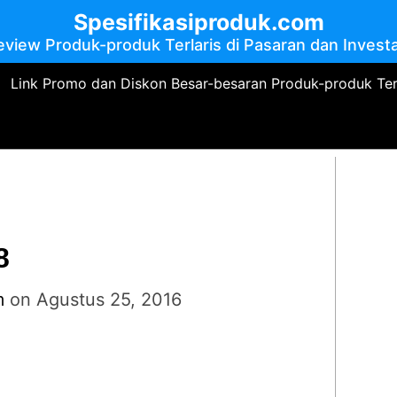
Spesifikasiproduk.com
eview Produk-produk Terlaris di Pasaran dan Investa
Link Promo dan Diskon Besar-besaran Produk-produk Te
8
m
on
Agustus 25, 2016