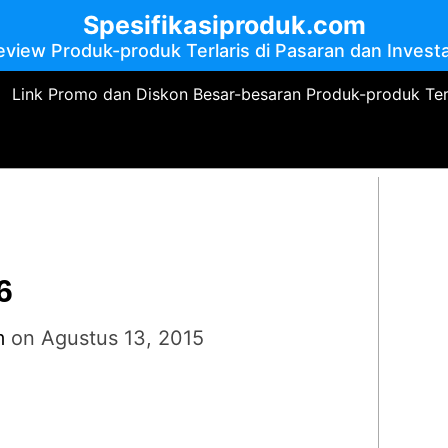
Spesifikasiproduk.com
eview Produk-produk Terlaris di Pasaran dan Investa
Link Promo dan Diskon Besar-besaran Produk-produk Te
6
m
on
Agustus 13, 2015