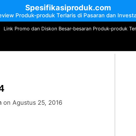
Spesifikasiproduk.com
eview Produk-produk Terlaris di Pasaran dan Investa
Link Promo dan Diskon Besar-besaran Produk-produk Te
4
m
on
Agustus 25, 2016