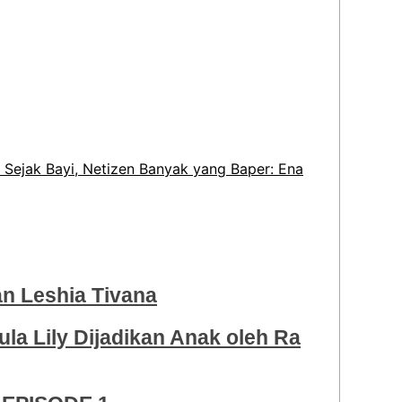
i Sejak Bayi, Netizen Banyak yang Baper: Ena
 Leshia Tivana
ula Lily Dijadikan Anak oleh Ra