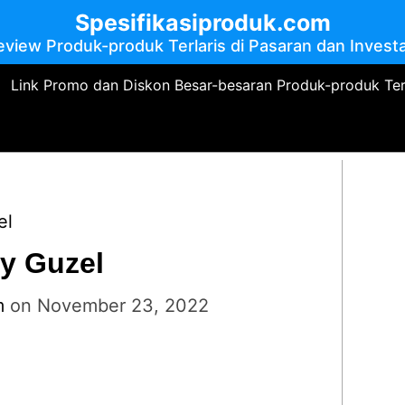
Spesifikasiproduk.com
eview Produk-produk Terlaris di Pasaran dan Investa
Link Promo dan Diskon Besar-besaran Produk-produk Te
el
by Guzel
m
on
November 23, 2022