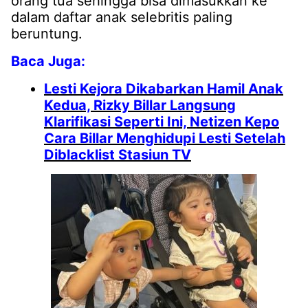
orang tua sehingga bisa dimasukkan ke
dalam daftar anak selebritis paling
beruntung.
Baca Juga:
Lesti Kejora Dikabarkan Hamil Anak
Kedua, Rizky Billar Langsung
Klarifikasi Seperti Ini, Netizen Kepo
Cara Billar Menghidupi Lesti Setelah
Diblacklist Stasiun TV