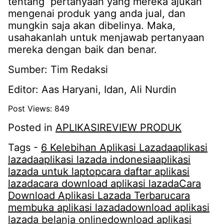
tentang pertanyaan yang mereka ajukan
mengenai produk yang anda jual, dan
mungkin saja akan dibelinya. Maka,
usahakanlah untuk menjawab pertanyaan
mereka dengan baik dan benar.
Sumber: Tim Redaksi
Editor: Aas Haryani, Idan, Ali Nurdin
Post Views:
849
Posted in
APLIKASI
REVIEW PRODUK
Tags -
6 Kelebihan Aplikasi Lazada
aplikasi
lazada
aplikasi lazada indonesia
aplikasi
lazada untuk laptop
cara daftar aplikasi
lazada
cara download aplikasi lazada
Cara
Download Aplikasi Lazada Terbaru
cara
membuka aplikasi lazada
download aplikasi
lazada belanja online
download aplikasi