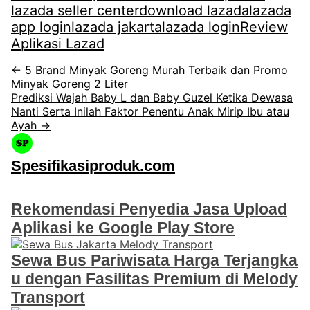
lazada seller center
download lazada
lazada
app login
lazada jakarta
lazada login
Review
Aplikasi Lazad
← 5 Brand Minyak Goreng Murah Terbaik dan Promo
Minyak Goreng 2 Liter
Prediksi Wajah Baby L dan Baby Guzel Ketika Dewasa
Nanti Serta Inilah Faktor Penentu Anak Mirip Ibu atau
Ayah →
Spesifikasiproduk.com
Rekomendasi Penyedia Jasa Upload
Aplikasi ke Google Play Store
Sewa Bus Pariwisata Harga Terjangka
u dengan Fasilitas Premium di Melody
Transport