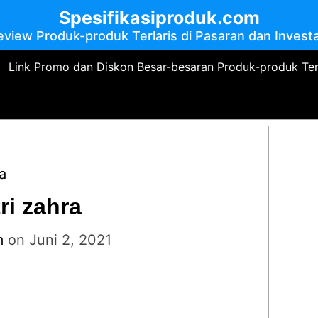
Spesifikasiproduk.com
eview Produk-produk Terlaris di Pasaran dan Investa
Link Promo dan Diskon Besar-besaran Produk-produk Te
a
ri zahra
m
on
Juni 2, 2021