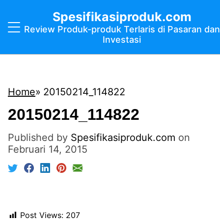
Spesifikasiproduk.com
Review Produk-produk Terlaris di Pasaran dan
Investasi
Home
20150214_114822
20150214_114822
Published by
Spesifikasiproduk.com
on
Februari 14, 2015
Post Views:
207