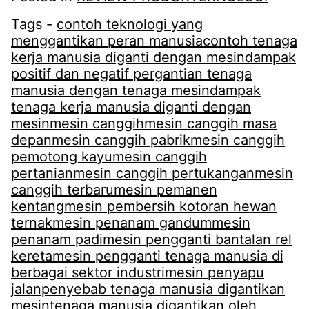
Tags -
contoh teknologi yang
menggantikan peran manusia
contoh tenaga
kerja manusia diganti dengan mesin
dampak
positif dan negatif pergantian tenaga
manusia dengan tenaga mesin
dampak
tenaga kerja manusia diganti dengan
mesin
mesin canggih
mesin canggih masa
depan
mesin canggih pabrik
mesin canggih
pemotong kayu
mesin canggih
pertanian
mesin canggih pertukangan
mesin
canggih terbaru
mesin pemanen
kentang
mesin pembersih kotoran hewan
ternak
mesin penanam gandum
mesin
penanam padi
mesin pengganti bantalan rel
kereta
mesin pengganti tenaga manusia di
berbagai sektor industri
mesin penyapu
jalan
penyebab tenaga manusia digantikan
mesin
tenaga manusia digantikan oleh