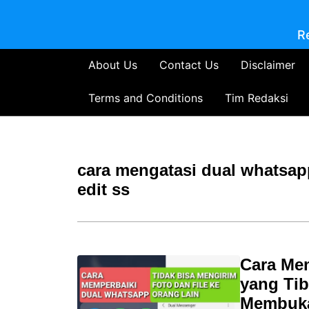
R
About Us
Contact Us
Disclaimer
Terms and Conditions
Tim Redaksi
cara mengatasi dual whatsapp
edit ss
Cara Me
yang Tib
Membuka