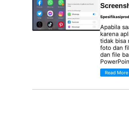
Screensh
Spesifikasipro
Apabila sa
karena apl
tidak bisa
foto dan f
dan file ba
PowerPoin
Read More