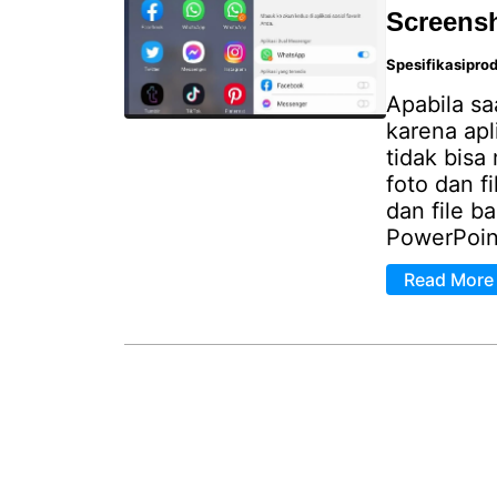
Screensh
Spesifikasipro
Apabila sa
karena apl
tidak bisa
foto dan f
dan file ba
PowerPoin
Read More