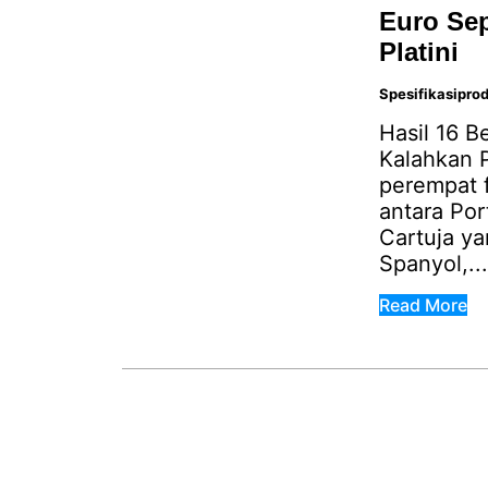
Euro Sep
Platini
Spesifikasipro
Hasil 16 B
Kalahkan P
perempat f
antara Por
Cartuja ya
Spanyol,...
Read More