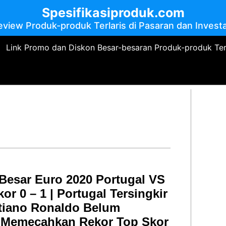
Spesifikasiproduk.com
eview Produk-produk Terlaris di Pasaran dan Investa
Link Promo dan Diskon Besar-besaran Produk-produk Te
l
 Besar Euro 2020 Portugal VS
or 0 – 1 | Portugal Tersingkir
stiano Ronaldo Belum
l Memecahkan Rekor Top Skor