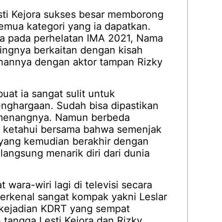
esti Kejora sukses besar memborong
emua kategori yang ia dapatkan.
rena pada perhelatan IMA 2021, Nama
ingnya berkaitan dengan kisah
kahannya dengan aktor tampan Rizky
uat ia sangat sulit untuk
enghargaan. Sudah bisa dipastikan
emenangnya. Namun berbeda
ta ketahui bersama bahwa semenjak
yang kemudian berakhir dengan
 langsung menarik diri dari dunia
t wara-wiri lagi di televisi secara
terkenal sangat kompak yakni Leslar
 kejadian KDRT yang sempat
angga Lesti Kejora dan Rizky