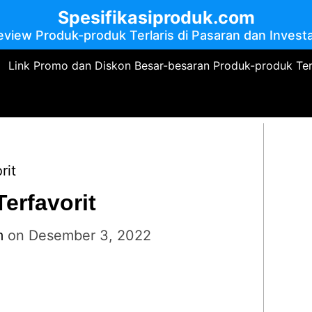
Spesifikasiproduk.com
eview Produk-produk Terlaris di Pasaran dan Investa
Link Promo dan Diskon Besar-besaran Produk-produk Te
rit
Terfavorit
m
on
Desember 3, 2022