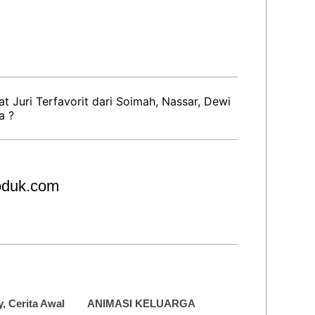
t Juri Terfavorit dari Soimah, Nassar, Dewi
a ?
roduk.com
y, Cerita Awal
ANIMASI KELUARGA