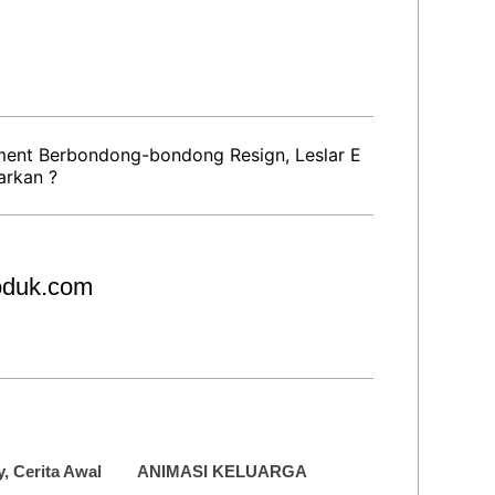
nment Berbondong-bondong Resign, Leslar E
arkan ?
roduk.com
y, Cerita Awal
ANIMASI KELUARGA