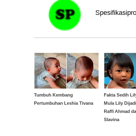
Spesifikasip
Tumbuh Kembang
Fakta Sedih Lil
Pertumbuhan Leshia Tivana
Mula Lily Dija
Raffi Ahmad da
Slavina