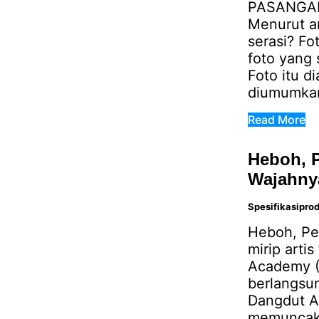
PASANGAN
Menurut an
serasi? Fo
foto yang 
Foto itu di
diumumkan 
Read More
Heboh, 
Wajahnya
Spesifikasipro
Heboh, Pe
mirip arti
Academy (
berlangsun
Dangdut Ac
memuncaki 