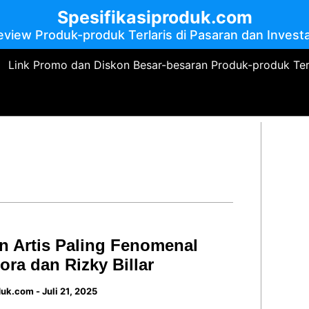
Spesifikasiproduk.com
eview Produk-produk Terlaris di Pasaran dan Investa
Link Promo dan Diskon Besar-besaran Produk-produk Te
 Artis Paling Fenomenal
jora dan Rizky Billar
duk.com
-
Juli 21, 2025