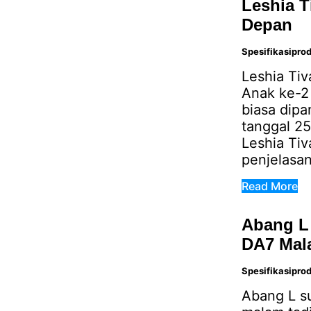
Leshia T
Depan
Spesifikasipro
Leshia Tiv
Anak ke-2 d
biasa dipa
tanggal 25
Leshia Tiv
penjelasan
Read More
Abang L
DA7 Mal
Spesifikasipro
Abang L s