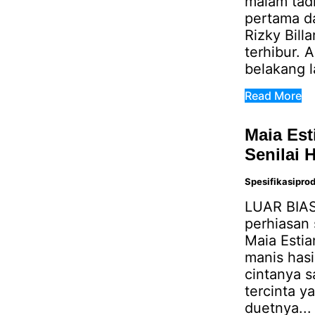
malam tadi
pertama da
Rizky Bill
terhibur. 
belakang l
Read More
Maia Est
Senilai 
Spesifikasipro
LUAR BIASA
perhiasan 
Maia Estia
manis hasi
cintanya s
tercinta y
duetnya...