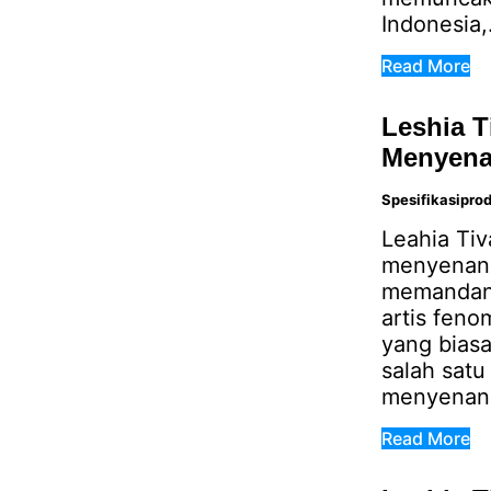
Indonesia,.
Read More
Leshia 
Menyen
Spesifikasipro
Leahia Ti
menyenang
memandang
artis feno
yang bias
salah sat
menyenangk
Read More