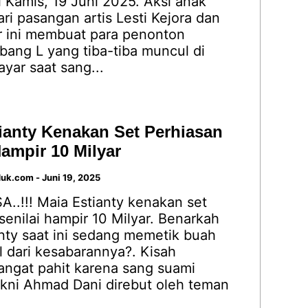
 Kamis, 19 Juni 2025. Aksi anak
ri pasangan artis Lesti Kejora dan
ar ini membuat para penonton
Abang L yang tiba-tiba muncul di
ayar saat sang...
ianty Kenakan Set Perhiasan
Hampir 10 Milyar
duk.com
-
Juni 19, 2025
..!!! Maia Estianty kenakan set
senilai hampir 10 Milyar. Benarkah
nty saat ini sedang memetik buah
l dari kesabarannya?. Kisah
angat pahit karena sang suami
akni Ahmad Dani direbut oleh teman