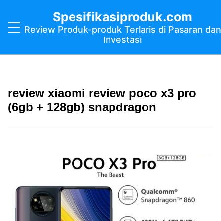
Spesifikasiproduk.com
Review Produk-produk Terlaris di Pasaran dan
Investasi
review xiaomi review poco x3 pro
(6gb + 128gb) snapdragon