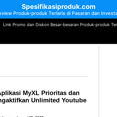
Spesifikasiproduk.com
eview Produk-produk Terlaris di Pasaran dan Investa
Link Promo dan Diskon Besar-besaran Produk-produk Te
plikasi MyXL Prioritas dan
gaktifkan Unlimited Youtube