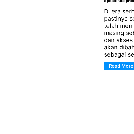
Spesifikasipro
Di era serb
pastinya s
telah memp
masing se
dan akses 
akan diba
sebagai se
Read More