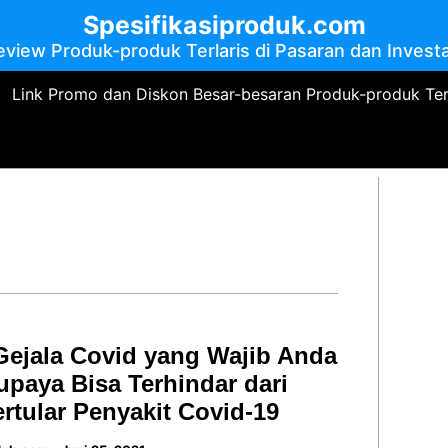
Spesifikasiproduk.com
eview Produk-produk Terlaris di Pasaran dan Investa
Link Promo dan Diskon Besar-besaran Produk-produk Te
i Gejala Covid yang Wajib Anda
upaya Bisa Terhindar dari
ertular Penyakit Covid-19