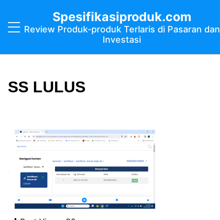
Spesifikasiproduk.com
Review Produk-produk Terlaris di Pasaran dan
Investasi
SS LULUS