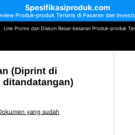
Spesifikasiproduk.com
eview Produk-produk Terlaris di Pasaran dan Investa
Link Promo dan Diskon Besar-besaran Produk-produk Te
n (Diprint di
ditandatangan)
i Dokumen yang sudah