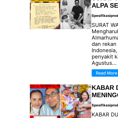
ALPA S
Spesifikasipro
SURAT WA
Mengharuka
Almarhuma
dan rekan 
Indonesia,
penyakit k
Agustus...
Read More
KABAR 
MENING
Spesifikasipro
KABAR DU