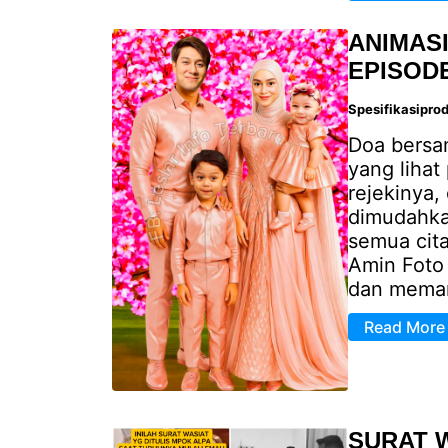
ANIMAS
EPISODE
Spesifikasipro
Doa bersa
yang lihat
rejekinya,
dimudahka
semua cita
Amin Foto 
dan meman
Read More
SURAT 