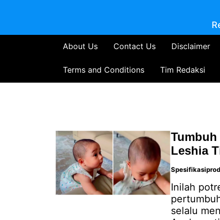
R
About Us
Contact Us
Disclaimer
Terms and Conditions
Tim Redaksi
Tumbuh
Leshia T
Spesifikasipro
Inilah pot
pertumbuh
selalu men