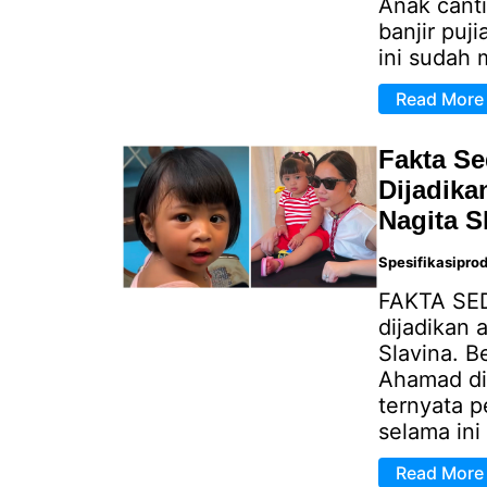
Anak canti
banjir puji
ini sudah 
Read More
Fakta Se
Dijadika
Nagita S
Spesifikasipro
FAKTA SEDI
dijadikan 
Slavina. B
Ahamad di
ternyata 
selama ini 
Read More