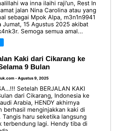
lillahi wa inna ilaihi raji’un, Rest In
amat jalan Nina Carolina atau yang
enal sebagai Mpok Alpa, m3n1n9941
a Jumat, 15 Agustus 2025 akibat
k4nk3r. Semoga semua amal...
lan Kaki dari Cikarang ke
Selama 9 Bulan
duk.com
-
Agustus 9, 2025
A…!!! Setelah BERJALAN KAKI
ulan dari Cikarang, Indonesia ke
audi Arabia, HENDY akhirnya
 berhasil menginjakkan kaki di
. Tangis haru seketika langsung
 terbendung lagi. Hendy tiba di
da...