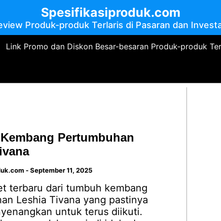
Spesifikasiproduk.com
eview Produk-produk Terlaris di Pasaran dan Investa
Link Promo dan Diskon Besar-besaran Produk-produk Te
 Kembang Pertumbuhan
ivana
duk.com
-
September 11, 2025
ret terbaru dari tumbuh kembang
an Leshia Tivana yang pastinya
yenangkan untuk terus diikuti.