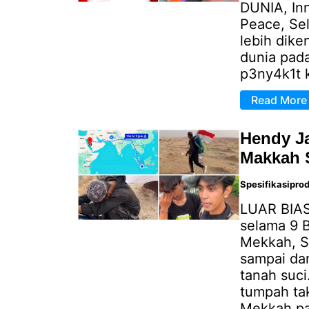
DUNIA, Inna
Peace, Sel
lebih dik
dunia pad
p3ny4k1t 
Read More
Hendy Ja
Makkah 
Spesifikasipro
LUAR BIAS
selama 9 B
Mekkah, S
sampai dan
tanah suci
tumpah tak
Mekkah pa